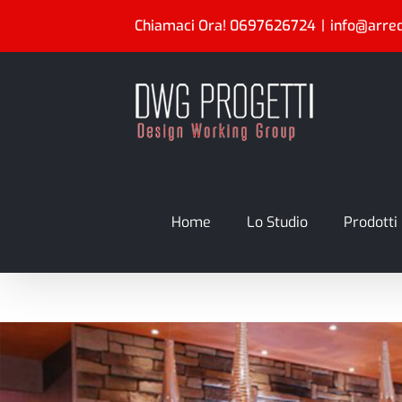
Salta
Chiamaci Ora!
0697626724
|
info@arre
al
contenuto
Home
Lo Studio
Prodotti