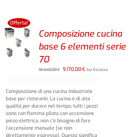
Offerta!
Composizione cucina
base 6 elementi serie
70
Il
Il
9.170,00
€
18.540,00
€
Iva Esclusa
prezzo
prezzo
originale
attuale
era:
è:
Composizione di una cucina industriale
18.540,00 €.
9.170,00 €.
base per ristoranti. La cucina è di alta
qualità per durare nel tempo, tutti i pezzi
sono con fiamma pilota con accensione
piezo elettrica, non c'è bisogno di fare
l'accensione manuale (se non
direttamente espresso). Questo significa