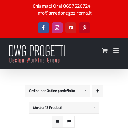
Salta
Chiamaci Ora!
0697626724
|
al
info@arredonegoziroma.it
contenuto
Facebook
Instagram
YouTube
Pinterest
Ordina per
Ordine predefinito
Mostra
12 Prodotti